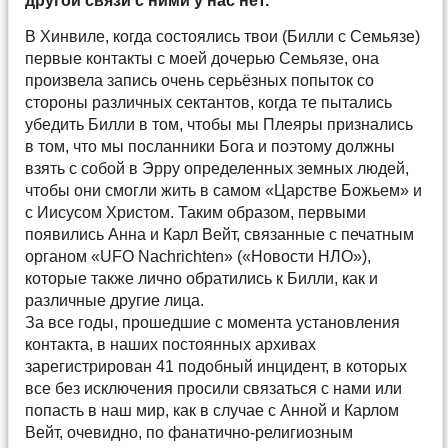
другой связи с ними у нас нет.
В Хинвиле, когда состоялись твои (Билли с Семьязе)
первые контакты с моей дочерью Семьязе, она
произвела запись очень серьёзных попыток со
стороны различных сектантов, когда те пытались
убедить Билли в том, чтобы мы Плеяры признались
в том, что мы посланники Бога и поэтому должны
взять с собой в Эрру определенных земных людей,
чтобы они смогли жить в самом «Царстве Божьем» и
с Иисусом Христом. Таким образом, первыми
появились Анна и Карл Вейт, связанные с печатным
органом «UFO Nachrichten» («Новости НЛО»),
которые также лично обратились к Билли, как и
различные другие лица.
За все годы, прошедшие с момента установления
контакта, в наших постоянных архивах
зарегистрирован 41 подобный инцидент, в которых
все без исключения просили связаться с нами или
попасть в наш мир, как в случае с Анной и Карлом
Вейт, очевидно, по фанатично-религиозным