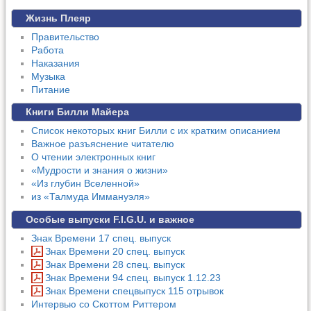
Жизнь Плеяр
Правительство
Работа
Наказания
Музыка
Питание
Книги Билли Майера
Список некоторых книг Билли с их кратким описанием
Важное разъяснение читателю
О чтении электронных книг
«Мудрости и знания о жизни»
«Из глубин Вселенной»
из «Талмуда Иммануэля»
Особые выпуски F.I.G.U. и важное
Знак Времени 17 спец. выпуск
Знак Времени 20 спец. выпуск
Знак Времени 28 спец. выпуск
Знак Времени 94 спец. выпуск 1.12.23
Знак Времени спецвыпуск 115 отрывок
Интервью со Скоттом Риттером