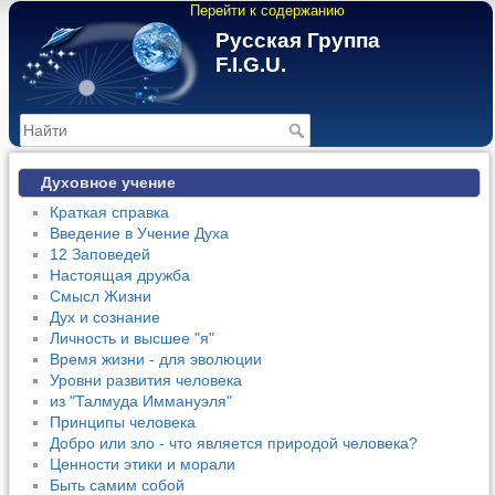
Перейти к содержанию
Русская Группа
F.I.G.U.
>
Духовное учение
Краткая справка
Введение в Учение Духа
12 Заповедей
Настоящая дружба
Смысл Жизни
Дух и сознание
Личность и высшее "я"
Время жизни - для эволюции
Уровни развития человека
из "Талмуда Иммануэля"
Принципы человека
Добро или зло - что является природой человека?
Ценности этики и морали
Быть самим собой