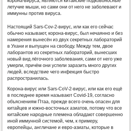
корона-вируса, являются китайские подковоносные
летучие мыши, но сами они от него не заболевают и
иммунны против вируса.
Настоящий Sars-Cov-2-вирус, или как его сейчас
обычно называют, корона-вирус, был нечаянно и без
намерения вынесён из двух секретных лабораторий
в Ухани и выпущен на свободу. Между тем, двое
лаборантов из секретных лабораторий, вынесших
новый вид лёгочного заболевания, сами от него уже
умерли, причём они успели заразить много других
людей, вследствие чего инфекция быстро
распространилась.
Корона-вирус или Sars-CoV-2-вирус, или как его ещё
в последнее время называют Covid-19, согласно
объяснениям Птаа, прежде всего очень опасен для
китайцев и южно-восточных азиатов, потому что все
китайские народные племена обладают совершенно
иной иммунной системой, чем, к примеру,
европейцы, англичане и евро-азиаты, которые в