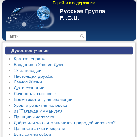
Перейти к содержанию
Русская Группа
F.I.G.U.
>
Духовное учение
Краткая справка
Введение в Учение Духа
12 Заповедей
Настоящая дружба
Смысл Жизни
Дух и сознание
Личность и высшее "я"
Время жизни - для эволюции
Уровни развития человека
из "Талмуда Иммануэля"
Принципы человека
Добро или зло - что является природой человека?
Ценности этики и морали
Быть самим собой