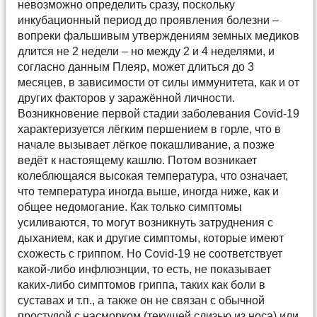
невозможно определить сразу, поскольку
инкубационный период до проявления болезни –
вопреки фальшивым утверждениям земных медиков
длится не 2 недели – но между 2 и 4 неделями, и
согласно данным Плеяр, может длиться до 3
месяцев, в зависимости от силы иммунитета, как и от
других факторов у заражённой личности.
Возникновение первой стадии заболевания Covid-19
характеризуется лёгким першением в горле, что в
начале вызывает лёгкое покашливание, а позже
ведёт к настоящему кашлю. Потом возникает
колеблющаяся высокая температура, что означает,
что температура иногда выше, иногда ниже, как и
общее недомогание. Как только симптомы
усиливаются, то могут возникнуть затруднения с
дыханием, как и другие симптомы, которые имеют
схожесть с гриппом. Но Covid-19 не соответствует
какой-либо инфлюэнции, то есть, не показывает
каких-либо симптомов гриппа, таких как боли в
суставах и т.п., а также он не связан с обычной
простудой с насморком (текущей слизью из носа) или