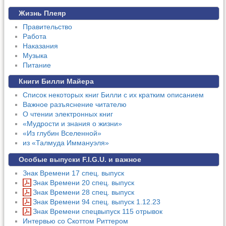
Жизнь Плеяр
Правительство
Работа
Наказания
Музыка
Питание
Книги Билли Майера
Список некоторых книг Билли с их кратким описанием
Важное разъяснение читателю
О чтении электронных книг
«Мудрости и знания о жизни»
«Из глубин Вселенной»
из «Талмуда Иммануэля»
Особые выпуски F.I.G.U. и важное
Знак Времени 17 спец. выпуск
Знак Времени 20 спец. выпуск
Знак Времени 28 спец. выпуск
Знак Времени 94 спец. выпуск 1.12.23
Знак Времени спецвыпуск 115 отрывок
Интервью со Скоттом Риттером