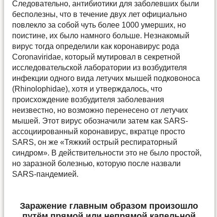
Следовательно, антибиотики для заболевших были
бесполезны, что в течение двух лет официально
повлекло за собой чуть более 1000 умерших, но
поистине, их было намного больше. Незнакомый
вирус тогда определили как коронавирус рода
Coronaviridae, который мутировал в секретной
исследовательской лаборатории из возбудителя
инфекции одного вида летучих мышей подковоноса
(Rhinolophidae), хотя и утверждалось, что
происхождение возбудителя заболевания
неизвестно, но возможно перенесено от летучих
мышей. Этот вирус обозначили затем как SARS-
ассоциированный коронавирус, вкратце просто
SARS, он же «Тяжкий острый респираторный
синдром». В действительности это не было простой,
но заразной болезнью, которую после назвали
SARS-пандемией.
Заражение главным образом произошло
путём прямой или непрямой капельной