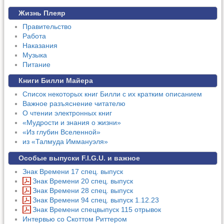
Жизнь Плеяр
Правительство
Работа
Наказания
Музыка
Питание
Книги Билли Майера
Список некоторых книг Билли с их кратким описанием
Важное разъяснение читателю
О чтении электронных книг
«Мудрости и знания о жизни»
«Из глубин Вселенной»
из «Талмуда Иммануэля»
Особые выпуски F.I.G.U. и важное
Знак Времени 17 спец. выпуск
Знак Времени 20 спец. выпуск
Знак Времени 28 спец. выпуск
Знак Времени 94 спец. выпуск 1.12.23
Знак Времени спецвыпуск 115 отрывок
Интервью со Скоттом Риттером