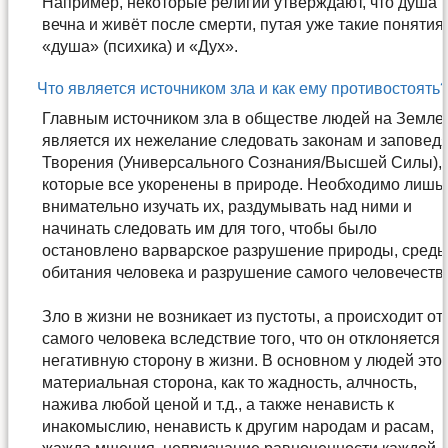
Например, некоторые религии утверждают, что душа
вечна и живёт после смерти, путая уже такие понятия
«душа» (психика) и «Дух».
Что является источником зла и как ему противостоять
Главным источником зла в обществе людей на Земле
является их нежелание следовать законам и заповед
Творения (Универсального Сознания/Высшей Силы),
которые все укоренены в природе. Необходимо лишь
внимательно изучать их, раздумывать над ними и
начинать следовать им для того, чтобы было
остановлено варварское разрушение природы, сред
обитания человека и разрушение самого человечеств
Зло в жизни не возникает из пустоты, а происходит от
самого человека вследствие того, что он отклоняется 
негативную сторону в жизни. В основном у людей это
материальная сторона, как то жадность, алчность,
нажива любой ценой и т.д., а также ненависть к
инакомыслию, ненависть к другим народам и расам,