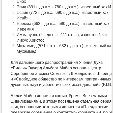
Енох
Элиа (891 г. до н.э. - 780 г. до н.э.), известный как И
Есайя (772 г. до н.э.- 690 г. до н.э.), известный как
Исайя
Еремиа (662 г. до н.э.- 580 до н.э.) , известный как
Иеремия
Иммануэль (2 г. до н.э. -111 г. н.э.), известный как
Иисус Христос
Мохаммед (571 г. н.э. - 632 г. до н.э.) , известный ка
Мухаммед
Для дальнейшего распространения Учения Духа
«Билли» Эдуард Альберт Майер основал Центр
Серебряной Звезды Семьязе в Шмидрюти, в Швейца
и «Свободное общество по интересам приграничных 
духовных наук и уфологических исследований» (F.I.G.
Билли Майер является контактёром с Внеземными
Цивилизациями, и этому посвящена отдельная серия 
книг, основными которыми являются «Плеядирские-
плеярские сообщения о контактах» формата А4, по 5