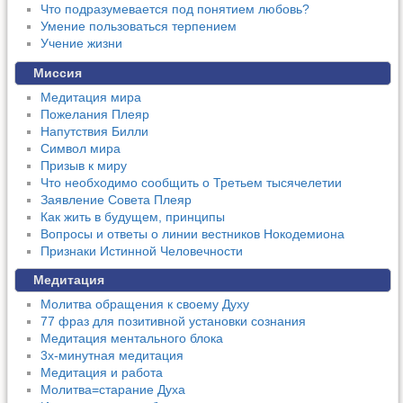
Что подразумевается под понятием любовь?
Умение пользоваться терпением
Учение жизни
Миссия
Медитация мира
Пожелания Плеяр
Напутствия Билли
Символ мира
Призыв к миру
Что необходимо сообщить о Третьем тысячелетии
Заявление Совета Плеяр
Как жить в будущем, принципы
Вопросы и ответы о линии вестников Нокодемиона
Признаки Истинной Человечности
Медитация
Молитва обращения к своему Духу
77 фраз для позитивной установки сознания
Медитация ментального блока
3х-минутная медитация
Медитация и работа
Молитва=старание Духа