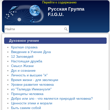
Перейти к содержанию
Русская Группа
F.I.G.U.
>
Духовное учение
Краткая справка
Введение в Учение Духа
12 Заповедей
Настоящая дружба
Смысл Жизни
Дух и сознание
Личность и высшее "я"
Время жизни - для эволюции
Уровни развития человека
из "Талмуда Иммануэля"
Принципы человека
Добро или зло - что является природой человека?
Ценности этики и морали
Быть самим собой