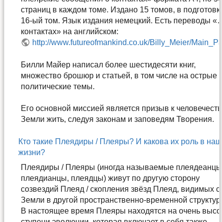
страниц в каждом томе. Издано 15 томов, в подготовк
16-ый том. Язык издания немецкий. Есть переводы «
контактах» на английском:
http://www.futureofmankind.co.uk/Billy_Meier/Main_P
Билли Майер написал более шестидесяти книг,
множество брошюр и статьей, в том числе на острые
политические темы.
Его основной миссией является призыв к человечест
Земли жить, следуя законам и заповедям Творения.
Кто такие Плеядиры / Плеяры? И какова их роль в на
жизни?
Плеядиры / Плеяры (иногда называемые плеядеанцы
плеядианцы, плеядцы) живут по другую сторону
созвездий Плеяд / скопления звёзд Плеяд, видимых с
Земли в другой пространственно-временной структур
В настоящее время Плеяры находятся на очень высо
ступени эволюции, которая включает в себя также