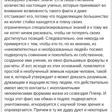
количество настоящих ученых, которые принимают во
внимание возможность такого факта и даже
отстаивают его, потому что подавляющее большинство
их коллег стойко находятся в плену своих
ограниченных специализированных знаний и к тому же
не хотят ничем рисковать, чтобы не потерять своих
достигнутых позиций. Следовательно, они никогда не
примирятся с тем, чтобы кто-то, по их мнению, из
«некомпетентных и необразованных людей» посмел
подвергнуть сомнению и поколебать их собственное,
созданное ими учение, их явно фальшивые формулы и
расчеты. И вот, исходя из этих оснований, появляется
простой и необученный земным наукам человек, такой
как я, который утверждает и может доказать разумным,
думающим и ищущим истину людям, что действительно
имеют место контакты с инопланетными
человеческими формами жизни из созвездия Плеяр. И
тогда этот факт, как обман и подлог, подвергается
уничтожению, игнорируется с научной точки зрения и
опровергается. Причем в ту же дудку дуют и некоторые