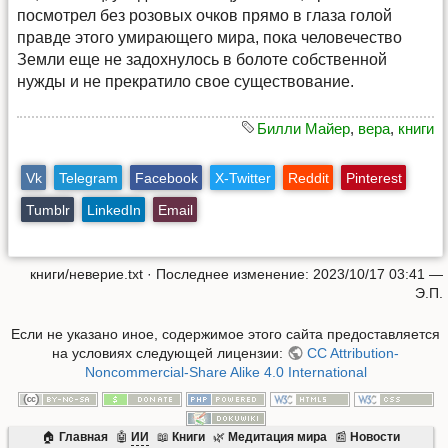
посмотрел без розовых очков прямо в глаза голой
правде этого умирающего мира, пока человечество
Земли еще не задохнулось в болоте собственной
нужды и не прекратило свое существование.
Билли Майер
,
вера
,
книги
Vk
Telegram
Facebook
X-Twitter
Reddit
Pinterest
Tumblr
LinkedIn
Email
книги/неверие.txt
· Последнее изменение: 2023/10/17 03:41 —
Э.П.
Если не указано иное, содержимое этого сайта предоставляется
на условиях следующей лицензии:
CC Attribution-
Noncommercial-Share Alike 4.0 International
🏠
Главная
🤖
ИИ
📖
Книги
🌿
Mедитация мира
📰
Новости