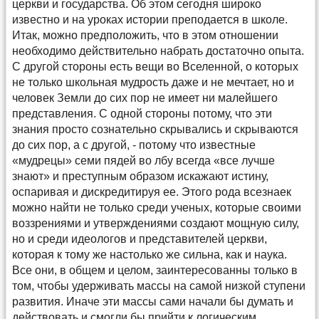
церкви и государства. Об этом сегодня широко
известно и на уроках истории преподается в школе.
Итак, можно предположить, что в этом отношении
необходимо действительно набрать достаточно опыта.
С другой стороны есть вещи во Вселенной, о которых
не только школьная мудрость даже и не мечтает, но и
человек Земли до сих пор не имеет ни малейшего
представления. С одной стороны потому, что эти
знания просто сознательно скрывались и скрываются
до сих пор, а с другой, - потому что известные
«мудрецы» семи пядей во лбу всегда «все лучше
знают» и преступным образом искажают истину,
оспаривая и дискредитируя ее. Этого рода всезнаек
можно найти не только среди ученых, которые своими
воззрениями и утверждениями создают мощную силу,
но и среди идеологов и представителей церкви,
которая к тому же настолько же сильна, как и наука.
Все они, в общем и целом, заинтересованны только в
том, чтобы удерживать массы на самой низкой ступени
развития. Иначе эти массы сами начали бы думать и
действовать и смогли бы прийти к логическим