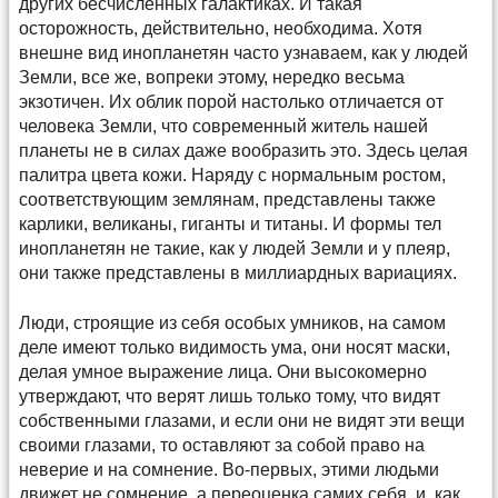
других бесчисленных галактиках. И такая
осторожность, действительно, необходима. Хотя
внешне вид инопланетян часто узнаваем, как у людей
Земли, все же, вопреки этому, нередко весьма
экзотичен. Их облик порой настолько отличается от
человека Земли, что современный житель нашей
планеты не в силах даже вообразить это. Здесь целая
палитра цвета кожи. Наряду с нормальным ростом,
соответствующим землянам, представлены также
карлики, великаны, гиганты и титаны. И формы тел
инопланетян не такие, как у людей Земли и у плеяр,
они также представлены в миллиардных вариациях.
Люди, строящие из себя особых умников, на самом
деле имеют только видимость ума, они носят маски,
делая умное выражение лица. Они высокомерно
утверждают, что верят лишь только тому, что видят
собственными глазами, и если они не видят эти вещи
своими глазами, то оставляют за собой право на
неверие и на сомнение. Во-первых, этими людьми
движет не сомнение, а переоценка самих себя, и, как