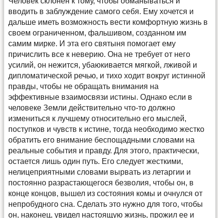
Человек склонен к тому, чтобы обманываться и
вводить в заблуждение самого себя. Ему хочется и
дальше иметь возможность вести комфортную жизнь в
своем ограниченном, фальшивом, созданном им
самим мирке. И эта его святыня помогает ему
причислить все к неверию. Она не требует от него
усилий, он нежится, убаюкивается мягкой, лживой и
дипломатической речью, и тихо ходит вокруг истинной
правды, чтобы не обращать внимания на
эффективные взаимосвязи истины. Однако если в
человеке Земли действительно что-то должно
измениться к лучшему относительно его мыслей,
поступков и чувств к истине, тогда необходимо жестко
обратить его внимание беспощадными словами на
реальные события и правду. Для этого, практически,
остается лишь один путь. Его следует жесткими,
нелицеприятными словами вырвать из летаргии и
постоянно разрастающегося безволия, чтобы он, в
конце концов, вышел из состояния комы и очнулся от
непробудного сна. Сделать это нужно для того, чтобы
он, наконец, увидел настоящую жизнь, прожил ее и