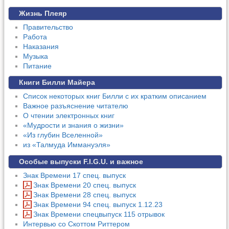
Жизнь Плеяр
Правительство
Работа
Наказания
Музыка
Питание
Книги Билли Майера
Список некоторых книг Билли с их кратким описанием
Важное разъяснение читателю
О чтении электронных книг
«Мудрости и знания о жизни»
«Из глубин Вселенной»
из «Талмуда Иммануэля»
Особые выпуски F.I.G.U. и важное
Знак Времени 17 спец. выпуск
Знак Времени 20 спец. выпуск
Знак Времени 28 спец. выпуск
Знак Времени 94 спец. выпуск 1.12.23
Знак Времени спецвыпуск 115 отрывок
Интервью со Скоттом Риттером