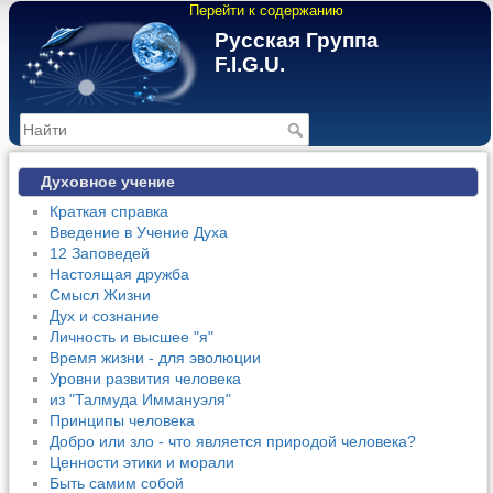
Перейти к содержанию
Русская Группа
F.I.G.U.
>
Духовное учение
Краткая справка
Введение в Учение Духа
12 Заповедей
Настоящая дружба
Смысл Жизни
Дух и сознание
Личность и высшее "я"
Время жизни - для эволюции
Уровни развития человека
из "Талмуда Иммануэля"
Принципы человека
Добро или зло - что является природой человека?
Ценности этики и морали
Быть самим собой