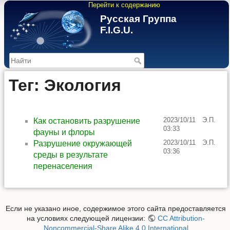
Перейти к содержанию
Русская Группа
F.I.G.U.
>
Тег: Экология
2023/10/11
Э.П.
Как остановить разрушение
03:33
фауны и флоры
2023/10/11
Э.П.
Разрушение окружающей
03:36
среды в результате
перенаселения
Если не указано иное, содержимое этого сайта предоставляется
на условиях следующей лицензии:
CC Attribution-
Noncommercial-Share Alike 4.0 International