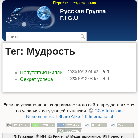
Перейти к содержанию
Русская Группа
F.I.G.U.
>
Тег: Мудрость
2023/10/13 01:02
Э.П.
Напутствия Билли
2023/10/12 03:57
Э.П.
Секрет успеха
Если не указано иное, содержимое этого сайта предоставляется
на условиях следующей лицензии:
CC Attribution-
Noncommercial-Share Alike 4.0 International
🏠
Главная
🤖
ИИ
📖
Книги
🌿
Mедитация мира
📰
Новости