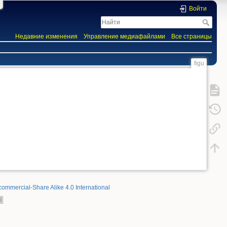
Войти
Недавние изменения
Управление медиафайлами
Все страницы
figu
commercial-Share Alike 4.0 International