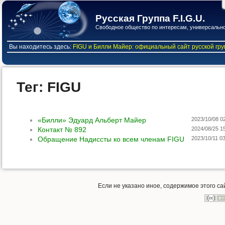
Русская Группа F.I.G.U.
Свободное общество по интересам, универсальное /
Вы находитесь здесь:
FIGU и Билли Майер: официальный сайт русской гр
Тег: FIGU
«Билли» Эдуард Альберт Майер
2023/10/08 0
Контакт № 892
2024/08/25 1
Обращение Надиссты ко всем членам FIGU
2023/10/11 0
Если не указано иное, содержимое этого с