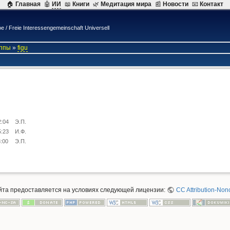
🏠
Главная
🤖
ИИ
📖
Книги
🌿
Mедитация мира
📰
Новости
📧
Контакт
 Freie Interessengemeinschaft Universell
уппы
»
figu
2:04
Э.П.
5:23
И.Ф.
3:00
Э.П.
айта предоставляется на условиях следующей лицензии:
CC Attribution-Non