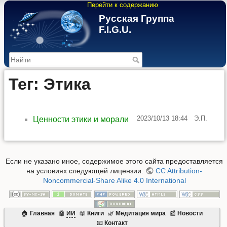
Перейти к содержанию
Русская Группа
F.I.G.U.
>
Тег: Этика
2023/10/13 18:44
Э.П.
Ценности этики и морали
Если не указано иное, содержимое этого сайта предоставляется
на условиях следующей лицензии:
CC Attribution-
Noncommercial-Share Alike 4.0 International
🏠
Главная
🤖
ИИ
📖
Книги
🌿
Mедитация мира
📰
Новости
📧
Контакт