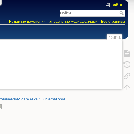
Войти
Недавние изменения
Управление медиафайлами
Все страницы
притча
commercial-Share Alike 4.0 International