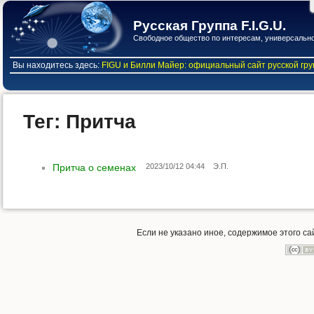
Русская Группа F.I.G.U.
Свободное общество по интересам, универсальное /
Вы находитесь здесь:
FIGU и Билли Майер: официальный сайт русской гр
Тег: Притча
Притча о семенах
2023/10/12 04:44
Э.П.
Если не указано иное, содержимое этого с