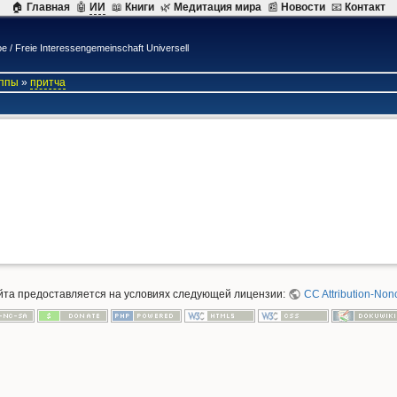
🏠
Главная
🤖
ИИ
📖
Книги
🌿
Mедитация мира
📰
Новости
📧
Контакт
 Freie Interessengemeinschaft Universell
уппы
»
притча
айта предоставляется на условиях следующей лицензии:
CC Attribution-Non