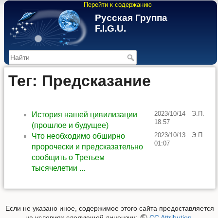
Перейти к содержанию
Русская Группа
F.I.G.U.
>
Тег: Предсказание
2023/10/14
Э.П.
История нашей цивилизации
18:57
(прошлое и будущее)
2023/10/13
Э.П.
Что необходимо обширно
01:07
пророчески и предсказательно
сообщить о Третьем
тысячелетии ...
Если не указано иное, содержимое этого сайта предоставляется
на условиях следующей лицензии:
CC Attribution-