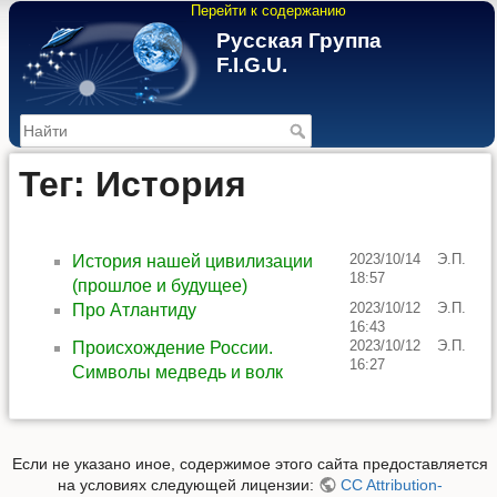
Перейти к содержанию
Русская Группа
F.I.G.U.
>
Тег: История
2023/10/14
Э.П.
История нашей цивилизации
18:57
(прошлое и будущее)
2023/10/12
Э.П.
Про Атлантиду
16:43
2023/10/12
Э.П.
Происхождение России.
16:27
Символы медведь и волк
Если не указано иное, содержимое этого сайта предоставляется
на условиях следующей лицензии:
CC Attribution-