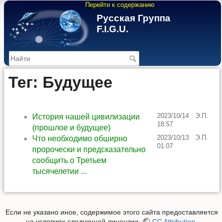
Перейти к содержанию
Русская Группа
F.I.G.U.
>
Тег: Будущее
2023/10/14
Э.П.
История нашей цивилизации
18:57
(прошлое и будущее)
2023/10/13
Э.П.
Что необходимо обширно
01:07
пророчески и предсказательно
сообщить о Третьем
тысячелетии ...
Если не указано иное, содержимое этого сайта предоставляется
на условиях следующей лицензии:
CC Attribution-